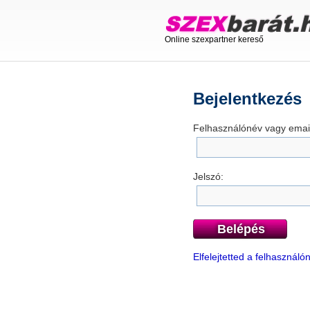
Online szexpartner kereső
Bejelentkezés
Felhasználónév vagy email
Jelszó:
Belépés
Elfelejtetted a felhasznál