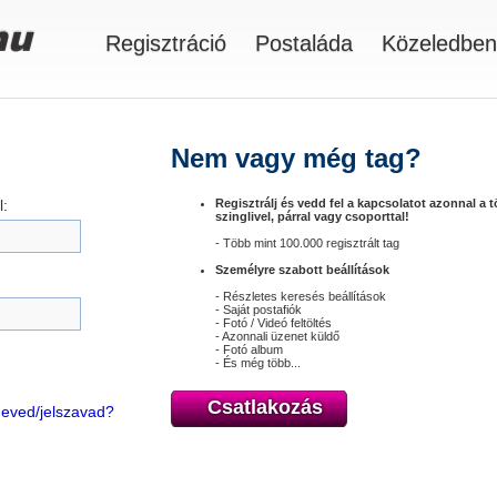
Regisztráció
Postaláda
Közeledben
Nem vagy még tag?
:
Regisztrálj és vedd fel a kapcsolatot azonnal a 
szinglivel, párral vagy csoporttal!
- Több mint 100.000 regisztrált tag
Személyre szabott beállítások
- Részletes keresés beállítások
- Saját postafiók
- Fotó / Videó feltöltés
- Azonnali üzenet küldő
- Fotó album
- És még több...
Csatlakozás
óneved/jelszavad?