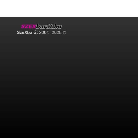
SzeXbarát
2004 -2025 ©