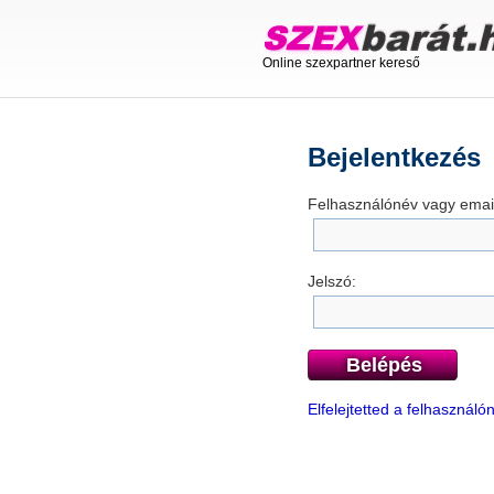
Online szexpartner kereső
Bejelentkezés
Felhasználónév vagy email
Jelszó:
Belépés
Elfelejtetted a felhasznál