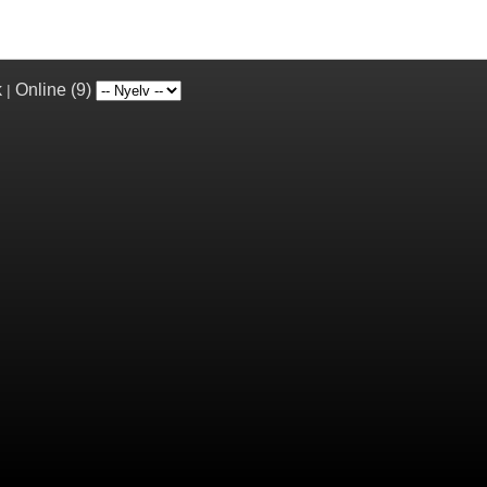
k
Online (9)
|