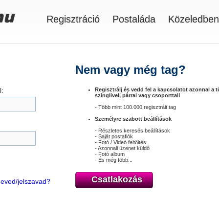
Regisztráció
Postaláda
Közeledben
Nem vagy még tag?
:
Regisztrálj és vedd fel a kapcsolatot azonnal a 
szinglivel, párral vagy csoporttal!
- Több mint 100.000 regisztrált tag
Személyre szabott beállítások
- Részletes keresés beállítások
- Saját postafiók
- Fotó / Videó feltöltés
- Azonnali üzenet küldő
- Fotó album
- És még több...
Csatlakozás
óneved/jelszavad?