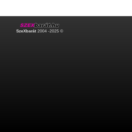
SzeXbarát
2004 -2025 ©