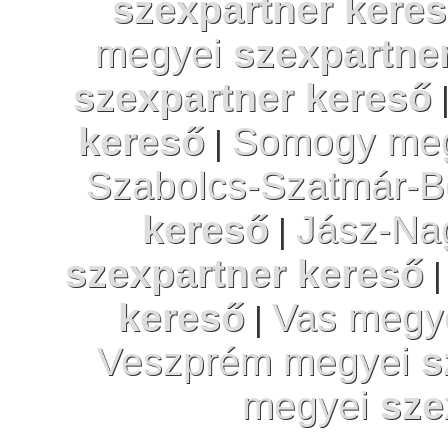
szexpartner kere
megyei
szexpartne
szexpartner kereső
kereső
Somogy me
|
Szabolcs-Szatmár-
kereső
Jász-Na
|
szexpartner kereső
|
kereső
Vas megy
|
Veszprém megyei
s
megyei
sze