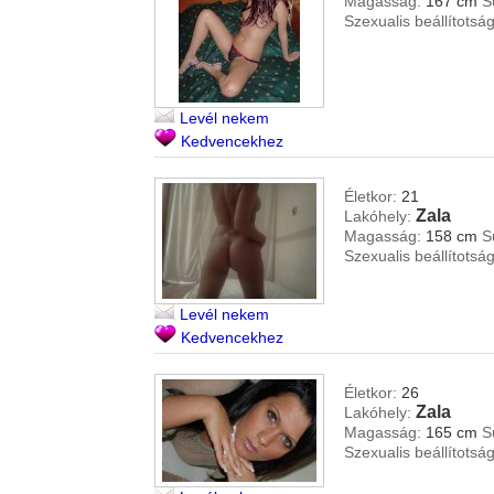
Magasság:
167 cm
S
Szexualis beállítotság
Levél nekem
Kedvencekhez
Életkor:
21
Zala
Lakóhely:
Magasság:
158 cm
S
Szexualis beállítotság
Levél nekem
Kedvencekhez
Életkor:
26
Zala
Lakóhely:
Magasság:
165 cm
S
Szexualis beállítotság