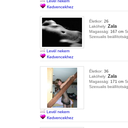
Levél nekem
Kedvencekhez
Életkor:
26
Zala
Lakóhely:
Magasság:
167 cm
S
Szexualis beállítotság
Levél nekem
Kedvencekhez
Életkor:
36
Zala
Lakóhely:
Magasság:
171 cm
S
Szexualis beállítotság
Levél nekem
Kedvencekhez