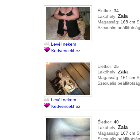
Életkor:
34
Zala
Lakóhely:
Magasság:
168 cm
S
Szexualis beállítotság
Levél nekem
Kedvencekhez
Életkor:
25
Zala
Lakóhely:
Magasság:
161 cm
S
Szexualis beállítotság
Levél nekem
Kedvencekhez
Életkor:
40
Zala
Lakóhely:
Magasság:
167 cm
S
Szexualis beállítotság