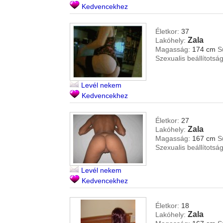
Kedvencekhez
Életkor:
37
Zala
Lakóhely:
Magasság:
174 cm
S
Szexualis beállítotság
Levél nekem
Kedvencekhez
Életkor:
27
Zala
Lakóhely:
Magasság:
167 cm
S
Szexualis beállítotság
Levél nekem
Kedvencekhez
Életkor:
18
Zala
Lakóhely: