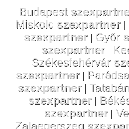
Budapest
szexpartne
Miskolc
szexpartner
|
szexpartner
Győr
s
|
szexpartner
Ke
|
Székesfehérvár
sz
szexpartner
Paráds
|
szexpartner
Tatabá
|
szexpartner
Béké
|
szexpartner
Ve
|
Zalaegerszeg
szexpar