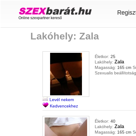
Regisz
Online szexpartner kereső
Lakóhely: Zala
Életkor:
25
Zala
Lakóhely:
Magasság:
165 cm
S
Szexualis beállítotság
Levél nekem
Kedvencekhez
Életkor:
40
Zala
Lakóhely:
Magasság:
165 cm
S