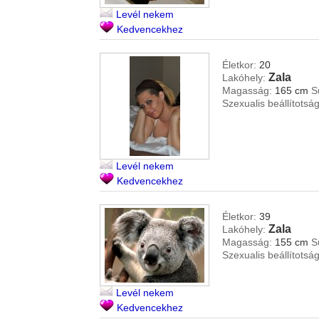
Levél nekem
Kedvencekhez
Életkor:
20
Zala
Lakóhely:
Magasság:
165 cm
S
Szexualis beállítotság
Levél nekem
Kedvencekhez
Életkor:
39
Zala
Lakóhely:
Magasság:
155 cm
S
Szexualis beállítotság
Levél nekem
Kedvencekhez