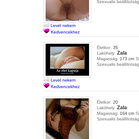
Szexualis beállítotság
Levél nekem
Kedvencekhez
Életkor:
35
Zala
Lakóhely:
Magasság:
173 cm
S
Szexualis beállítotság
Levél nekem
Kedvencekhez
Életkor:
20
Zala
Lakóhely:
Magasság:
164 cm
S
Szexualis beállítotság