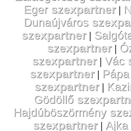
Eger
szexpartner
N
|
Dunaújváros
szexpa
szexpartner
Salgót
|
szexpartner
Ó
|
szexpartner
Vác
|
szexpartner
Páp
|
szexpartner
Kazi
|
Gödöllő
szexpartn
Hajdúböszörmény
sze
szexpartner
Ajk
|