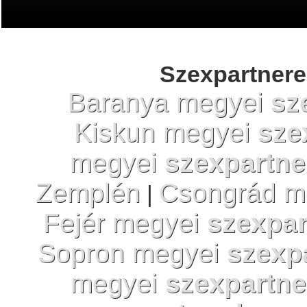
Szexpartnere
Baranya megyei
sz
Kiskun megyei
sze
megyei
szexpartne
Zemplén
Csongrád m
|
Fejér megyei
szexpar
Sopron megyei
szexp
megyei
szexpartne