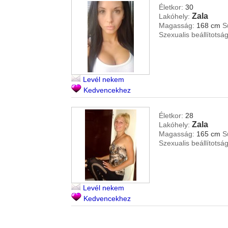
Életkor:
30
Zala
Lakóhely:
Magasság:
168 cm
S
Szexualis beállítotság
Levél nekem
Kedvencekhez
Életkor:
28
Zala
Lakóhely:
Magasság:
165 cm
S
Szexualis beállítotság
Levél nekem
Kedvencekhez