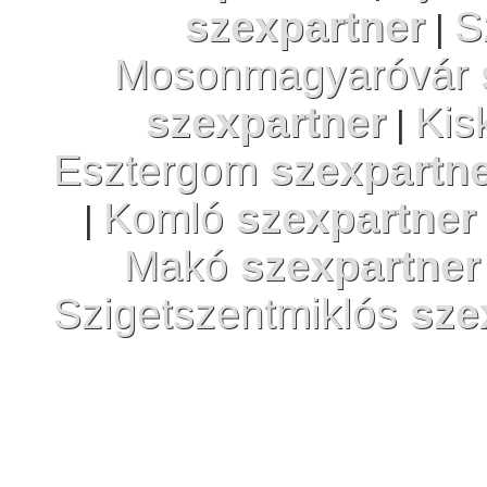
szexpartner
S
|
Mosonmagyaróvár
szexpartner
Kis
|
Esztergom
szexpartn
Komló
szexpartner
|
Makó
szexpartner
Szigetszentmiklós
sze