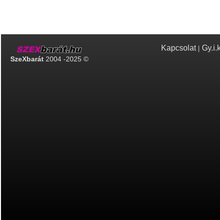
Kapcsolat
Gy.i.
|
SzeXbarát
2004 -2025 ©