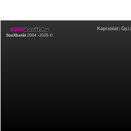
Kapcsolat
Gy.i.
|
SzeXbarát
2004 -2025 ©