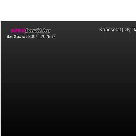
Kapcsolat
Gy.i.
|
SzeXbarát
2004 -2025 ©