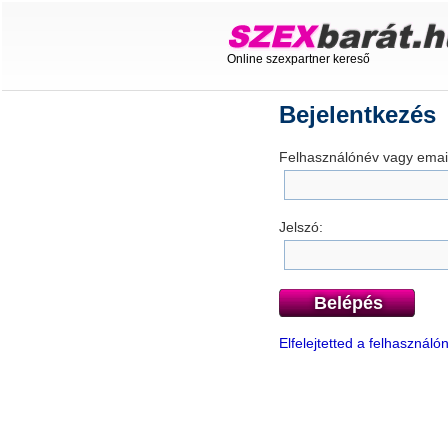
Online szexpartner kereső
Bejelentkezés
Felhasználónév vagy email
Jelszó:
Belépés
Elfelejtetted a felhasznál