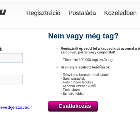
Regisztráció
Postaláda
Közeledben
Nem vagy még tag?
:
Regisztrálj és vedd fel a kapcsolatot azonnal a 
szinglivel, párral vagy csoporttal!
- Több mint 100.000 regisztrált tag
Személyre szabott beállítások
- Részletes keresés beállítások
- Saját postafiók
- Fotó / Videó feltöltés
- Azonnali üzenet küldő
- Fotó album
- És még több...
Csatlakozás
óneved/jelszavad?