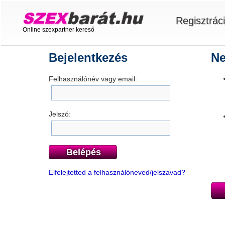
Regisztrác
Online szexpartner kereső
Bejelentkezés
Ne
Felhasználónév vagy email:
Jelszó:
Belépés
Elfelejtetted a felhasználóneved/jelszavad?