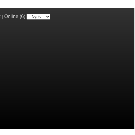
k
Online (6)
|