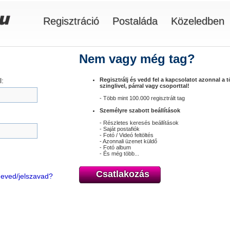
Regisztráció
Postaláda
Közeledben
Nem vagy még tag?
:
Regisztrálj és vedd fel a kapcsolatot azonnal a 
szinglivel, párral vagy csoporttal!
- Több mint 100.000 regisztrált tag
Személyre szabott beállítások
- Részletes keresés beállítások
- Saját postafiók
- Fotó / Videó feltöltés
- Azonnali üzenet küldő
- Fotó album
- És még több...
Csatlakozás
óneved/jelszavad?