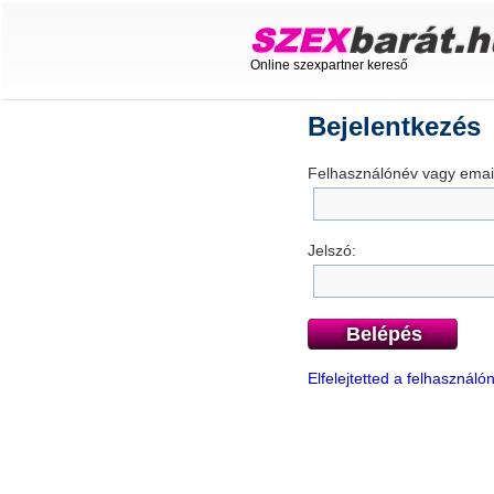
Online szexpartner kereső
Bejelentkezés
Felhasználónév vagy email
Jelszó:
Belépés
Elfelejtetted a felhasznál