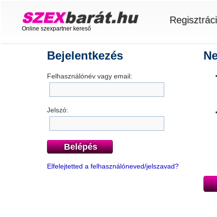
Regisztrác
Online szexpartner kereső
Bejelentkezés
Ne
Felhasználónév vagy email:
Jelszó:
Belépés
Elfelejtetted a felhasználóneved/jelszavad?