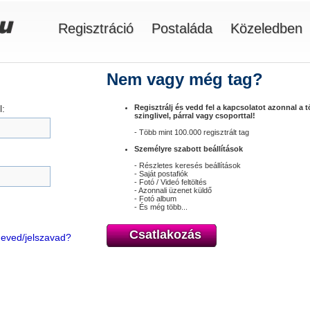
Regisztráció
Postaláda
Közeledben
Nem vagy még tag?
:
Regisztrálj és vedd fel a kapcsolatot azonnal a 
szinglivel, párral vagy csoporttal!
- Több mint 100.000 regisztrált tag
Személyre szabott beállítások
- Részletes keresés beállítások
- Saját postafiók
- Fotó / Videó feltöltés
- Azonnali üzenet küldő
- Fotó album
- És még több...
Csatlakozás
óneved/jelszavad?